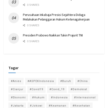
0 SHARES
Perusahaan Inkabaja Presisi Sejahtera Diduga
Melakukan Pelanggaran Hukum Ketenagakerjaan
0 SHARES
Presiden Prabowo Naikkan Tukin Prajurit TNI
0 SHARES
Tagar
#Anies
#ASPEKIndonesia
#Buruh
#China
#Cianjur
#Covid19
#Covid_19
#Demokrat
#Ekonomi
#Hukum
#Indonesia
#Internasional
#Jakarta
#Jokowi
#Keamanan
#Kesehatan