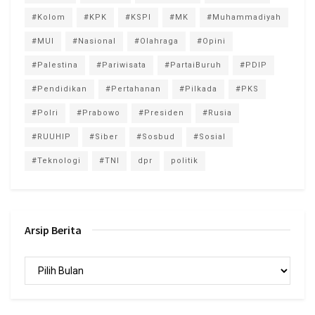
#Kolom
#KPK
#KSPI
#MK
#Muhammadiyah
#MUI
#Nasional
#Olahraga
#Opini
#Palestina
#Pariwisata
#PartaiBuruh
#PDIP
#Pendidikan
#Pertahanan
#Pilkada
#PKS
#Polri
#Prabowo
#Presiden
#Rusia
#RUUHIP
#Siber
#Sosbud
#Sosial
#Teknologi
#TNI
dpr
politik
Arsip Berita
Arsip
Berita