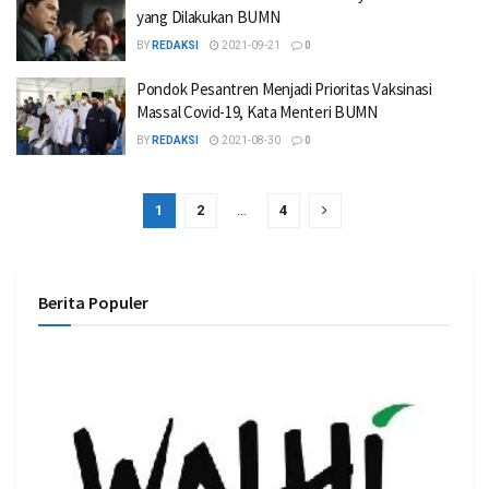
yang Dilakukan BUMN
BY
REDAKSI
2021-09-21
0
Pondok Pesantren Menjadi Prioritas Vaksinasi
Massal Covid-19, Kata Menteri BUMN
BY
REDAKSI
2021-08-30
0
1
2
…
4
Berita Populer