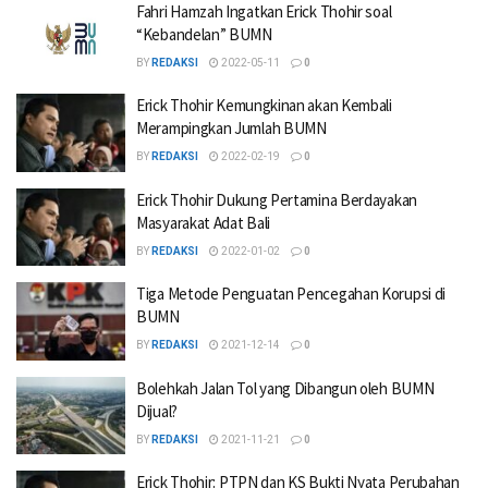
Fahri Hamzah Ingatkan Erick Thohir soal
“Kebandelan” BUMN
BY
REDAKSI
2022-05-11
0
Erick Thohir Kemungkinan akan Kembali
Merampingkan Jumlah BUMN
BY
REDAKSI
2022-02-19
0
Erick Thohir Dukung Pertamina Berdayakan
Masyarakat Adat Bali
BY
REDAKSI
2022-01-02
0
Tiga Metode Penguatan Pencegahan Korupsi di
BUMN
BY
REDAKSI
2021-12-14
0
Bolehkah Jalan Tol yang Dibangun oleh BUMN
Dijual?
BY
REDAKSI
2021-11-21
0
Erick Thohir: PTPN dan KS Bukti Nyata Perubahan