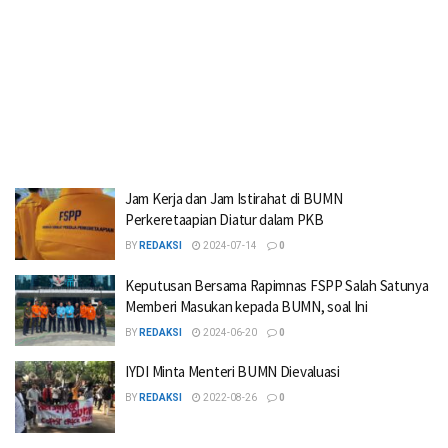
Jam Kerja dan Jam Istirahat di BUMN
Perkeretaapian Diatur dalam PKB
BY
REDAKSI
2024-07-14
0
Keputusan Bersama Rapimnas FSPP Salah Satunya
Memberi Masukan kepada BUMN, soal Ini
BY
REDAKSI
2024-06-20
0
IYDI Minta Menteri BUMN Dievaluasi
BY
REDAKSI
2022-08-26
0