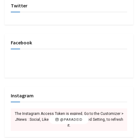
Twitter
Facebook
Instagram
The Instagram Access Token is expired, Go to the Customizer >
JNews : Social, Like & View > Instagram Feed Setting, to refresh
@PARADEID
it.