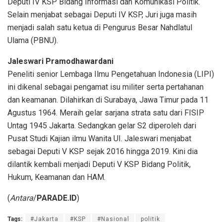
Deputi IV KSP Bidang Informasi dan Komunikasi Politik.
Selain menjabat sebagai Deputi IV KSP, Juri juga masih
menjadi salah satu ketua di Pengurus Besar Nahdlatul
Ulama (PBNU).
Jaleswari Pramodhawardani
Peneliti senior Lembaga Ilmu Pengetahuan Indonesia (LIPI)
ini dikenal sebagai pengamat isu militer serta pertahanan
dan keamanan. Dilahirkan di Surabaya, Jawa Timur pada 11
Agustus 1964. Meraih gelar sarjana strata satu dari FISIP
Untag 1945 Jakarta. Sedangkan gelar S2 diperoleh dari
Pusat Studi Kajian ilmu Wanita UI. Jaleswari menjabat
sebagai Deputi V KSP sejak 2016 hingga 2019. Kini dia
dilantik kembali menjadi Deputi V KSP Bidang Politik,
Hukum, Keamanan dan HAM.
(
Antara
/
PARADE.ID
)
Tags:
#Jakarta
#KSP
#Nasional
politik