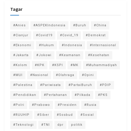
Tagar
#Anies
#ASPEKIndonesia
#Buruh
#China
#Cianjur
#Covid19
#Covid_19
#Demokrat
#Ekonomi
#Hukum
#Indonesia
#Internasional
#Jakarta
#Jokowi
#Keamanan
#Kesehatan
#Kolom
#KPK
#KSPI
#MK
#Muhammadiyah
#MUI
#Nasional
#Olahraga
#Opini
#Palestina
#Pariwisata
#PartaiBuruh
#PDIP
#Pendidikan
#Pertahanan
#Pilkada
#PKS
#Polri
#Prabowo
#Presiden
#Rusia
#RUUHIP
#Siber
#Sosbud
#Sosial
#Teknologi
#TNI
dpr
politik