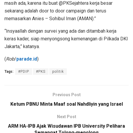
masih ada, karena itu buat @PKSejahtera kerja besar
sekarang adalah door to door campaign dan terus
memasarkan Anies – Sohibul Iman (AMAN).”
“Insyaallah dengan survei yang ada dan ditambah kerja
keras kader, siap menyongsong kemenangan di Pilkada DKI
Jakarta,” katanya.
(
Rob
/
parade.id
)
Tags:
#PDIP
#PKS
politik
Previous Post
Ketum PBNU Minta Maaf soal Nahdliyin yang Israel
Next Post
ARM HA-IPB Ajak Wisudawan IPB University Pelihara
Semangat Tolong-menolong