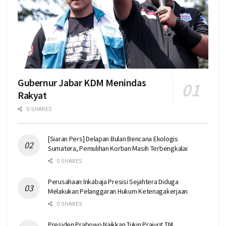
Gubernur Jabar KDM Menindas
Rakyat
0 SHARES
[Siaran Pers] Delapan Bulan Bencana Ekologis
Sumatera, Pemulihan Korban Masih Terbengkalai
0 SHARES
Perusahaan Inkabaja Presisi Sejahtera Diduga
Melakukan Pelanggaran Hukum Ketenagakerjaan
0 SHARES
Presiden Prabowo Naikkan Tukin Prajurit TNI