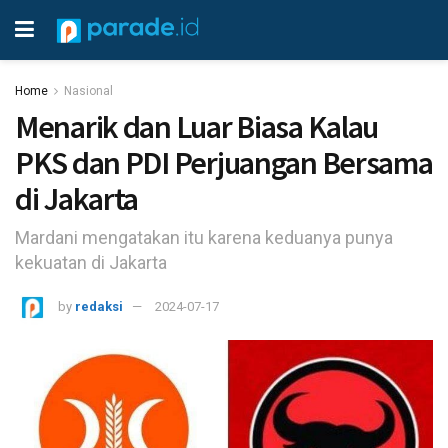
Home
Nasional
Menarik dan Luar Biasa Kalau
PKS dan PDI Perjuangan Bersama
di Jakarta
Mardani mengatakan itu karena keduanya punya
kekuatan di Jakarta
by
redaksi
2024-07-17