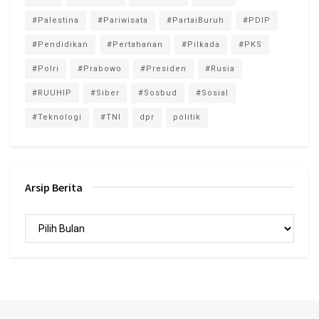
#Palestina
#Pariwisata
#PartaiBuruh
#PDIP
#Pendidikan
#Pertahanan
#Pilkada
#PKS
#Polri
#Prabowo
#Presiden
#Rusia
#RUUHIP
#Siber
#Sosbud
#Sosial
#Teknologi
#TNI
dpr
politik
Arsip Berita
Arsip
Berita