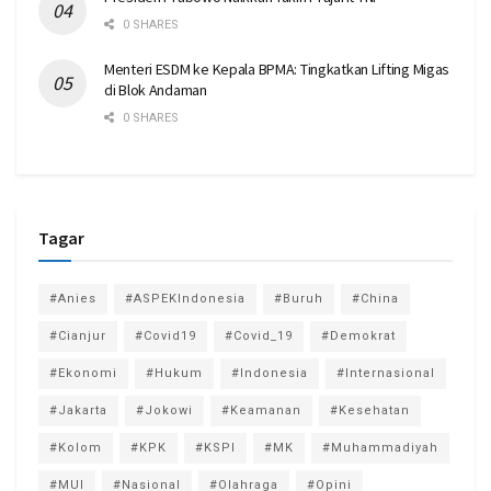
0 SHARES
Menteri ESDM ke Kepala BPMA: Tingkatkan Lifting Migas
di Blok Andaman
0 SHARES
Tagar
#Anies
#ASPEKIndonesia
#Buruh
#China
#Cianjur
#Covid19
#Covid_19
#Demokrat
#Ekonomi
#Hukum
#Indonesia
#Internasional
#Jakarta
#Jokowi
#Keamanan
#Kesehatan
#Kolom
#KPK
#KSPI
#MK
#Muhammadiyah
#MUI
#Nasional
#Olahraga
#Opini