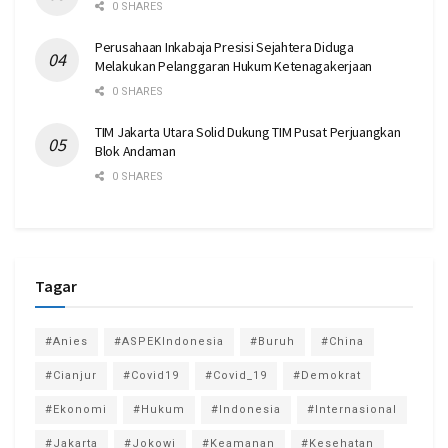
0 SHARES
Perusahaan Inkabaja Presisi Sejahtera Diduga
Melakukan Pelanggaran Hukum Ketenagakerjaan
0 SHARES
TIM Jakarta Utara Solid Dukung TIM Pusat Perjuangkan
Blok Andaman
0 SHARES
Tagar
#Anies
#ASPEKIndonesia
#Buruh
#China
#Cianjur
#Covid19
#Covid_19
#Demokrat
#Ekonomi
#Hukum
#Indonesia
#Internasional
#Jakarta
#Jokowi
#Keamanan
#Kesehatan