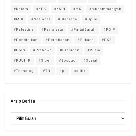
#Kolom
#KPK
#KSPI
#MK
#Muhammadiyah
#MUI
#Nasional
#Olahraga
#Opini
#Palestina
#Pariwisata
#PartaiBuruh
#PDIP
#Pendidikan
#Pertahanan
#Pilkada
#PKS
#Polri
#Prabowo
#Presiden
#Rusia
#RUUHIP
#Siber
#Sosbud
#Sosial
#Teknologi
#TNI
dpr
politik
Arsip Berita
Arsip
Berita