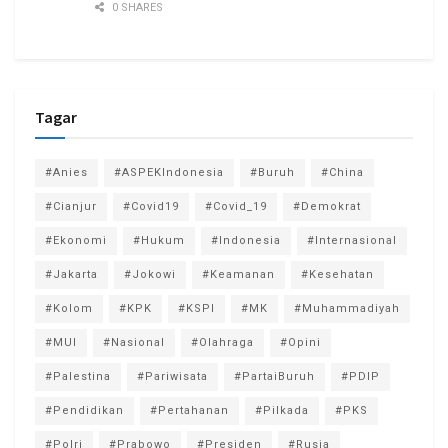
0 SHARES
Tagar
#Anies
#ASPEKIndonesia
#Buruh
#China
#Cianjur
#Covid19
#Covid_19
#Demokrat
#Ekonomi
#Hukum
#Indonesia
#Internasional
#Jakarta
#Jokowi
#Keamanan
#Kesehatan
#Kolom
#KPK
#KSPI
#MK
#Muhammadiyah
#MUI
#Nasional
#Olahraga
#Opini
#Palestina
#Pariwisata
#PartaiBuruh
#PDIP
#Pendidikan
#Pertahanan
#Pilkada
#PKS
#Polri
#Prabowo
#Presiden
#Rusia