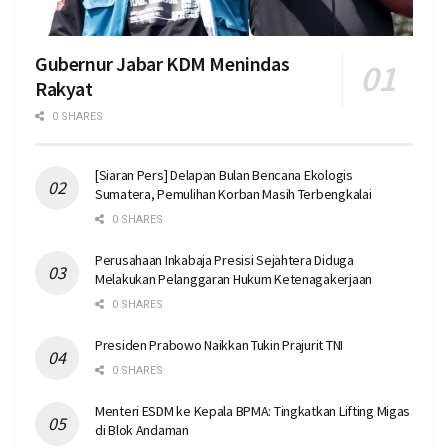
Gubernur Jabar KDM Menindas
Rakyat
0 SHARES
[Siaran Pers] Delapan Bulan Bencana Ekologis
Sumatera, Pemulihan Korban Masih Terbengkalai
0 SHARES
Perusahaan Inkabaja Presisi Sejahtera Diduga
Melakukan Pelanggaran Hukum Ketenagakerjaan
0 SHARES
Presiden Prabowo Naikkan Tukin Prajurit TNI
0 SHARES
Menteri ESDM ke Kepala BPMA: Tingkatkan Lifting Migas
di Blok Andaman