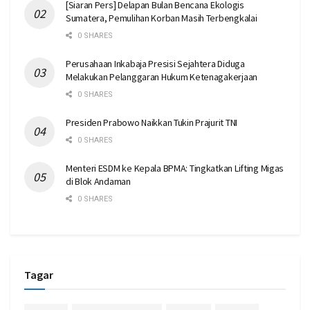
[Siaran Pers] Delapan Bulan Bencana Ekologis
Sumatera, Pemulihan Korban Masih Terbengkalai
0 SHARES
Perusahaan Inkabaja Presisi Sejahtera Diduga
Melakukan Pelanggaran Hukum Ketenagakerjaan
0 SHARES
Presiden Prabowo Naikkan Tukin Prajurit TNI
0 SHARES
Menteri ESDM ke Kepala BPMA: Tingkatkan Lifting Migas
di Blok Andaman
0 SHARES
Tagar