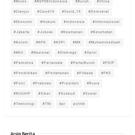
#Anies
#ASPEKIndonesia
#Buruh
#China
#Cianjur
#Covid19
#Covid_19
#Demokrat
#Ekonomi
#Hukum
#Indonesia
#Internasional
#Jakarta
#Jokowi
#Keamanan
#Kesehatan
#Kolom
#KPK
#KSPI
#MK
#Muhammadiyah
#MUI
#Nasional
#Olahraga
#Opini
#Palestina
#Pariwisata
#PartaiBuruh
#PDIP
#Pendidikan
#Pertahanan
#Pilkada
#PKS
#Polri
#Prabowo
#Presiden
#Rusia
#RUUHIP
#Siber
#Sosbud
#Sosial
#Teknologi
#TNI
dpr
politik
Arsip Berita