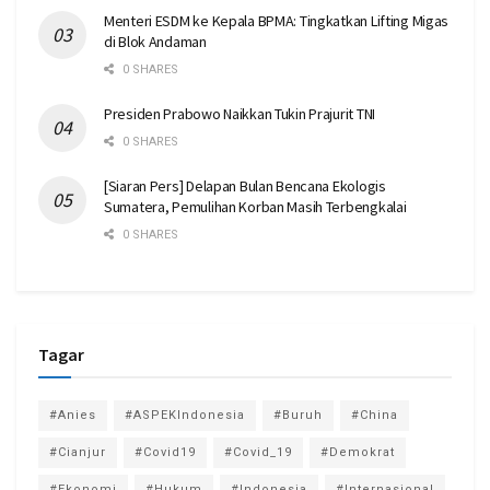
Menteri ESDM ke Kepala BPMA: Tingkatkan Lifting Migas
di Blok Andaman
0 SHARES
Presiden Prabowo Naikkan Tukin Prajurit TNI
0 SHARES
[Siaran Pers] Delapan Bulan Bencana Ekologis
Sumatera, Pemulihan Korban Masih Terbengkalai
0 SHARES
Tagar
#Anies
#ASPEKIndonesia
#Buruh
#China
#Cianjur
#Covid19
#Covid_19
#Demokrat
#Ekonomi
#Hukum
#Indonesia
#Internasional