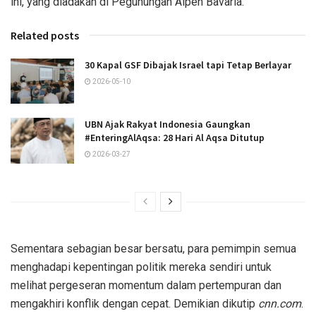
ini, yang diadakan di Pegunungan Alpen Bavaria.
Related posts
30 Kapal GSF Dibajak Israel tapi Tetap Berlayar
2026-05-10
UBN Ajak Rakyat Indonesia Gaungkan
#EnteringAlAqsa: 28 Hari Al Aqsa Ditutup
2026-03-27
Sementara sebagian besar bersatu, para pemimpin semua
menghadapi kepentingan politik mereka sendiri untuk
melihat pergeseran momentum dalam pertempuran dan
mengakhiri konflik dengan cepat. Demikian dikutip
cnn.com
.