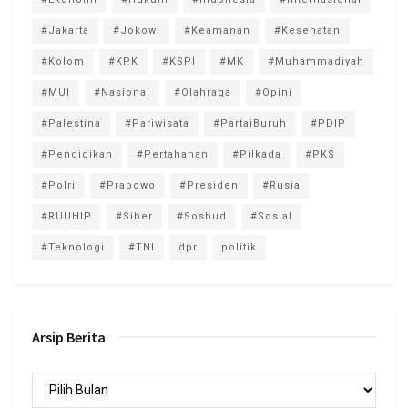
#Jakarta
#Jokowi
#Keamanan
#Kesehatan
#Kolom
#KPK
#KSPI
#MK
#Muhammadiyah
#MUI
#Nasional
#Olahraga
#Opini
#Palestina
#Pariwisata
#PartaiBuruh
#PDIP
#Pendidikan
#Pertahanan
#Pilkada
#PKS
#Polri
#Prabowo
#Presiden
#Rusia
#RUUHIP
#Siber
#Sosbud
#Sosial
#Teknologi
#TNI
dpr
politik
Arsip Berita
Arsip
Berita