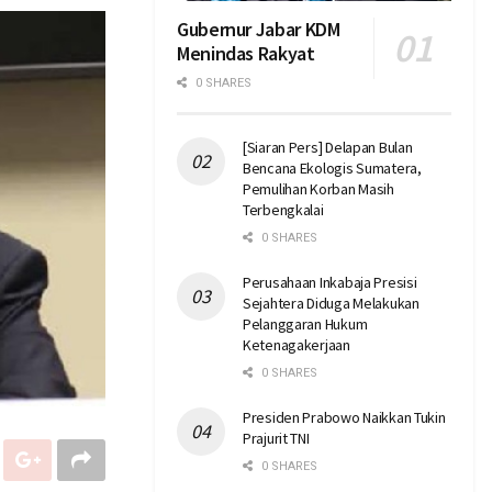
Gubernur Jabar KDM
Menindas Rakyat
0 SHARES
[Siaran Pers] Delapan Bulan
Bencana Ekologis Sumatera,
Pemulihan Korban Masih
Terbengkalai
0 SHARES
Perusahaan Inkabaja Presisi
Sejahtera Diduga Melakukan
Pelanggaran Hukum
Ketenagakerjaan
0 SHARES
Presiden Prabowo Naikkan Tukin
Prajurit TNI
0 SHARES