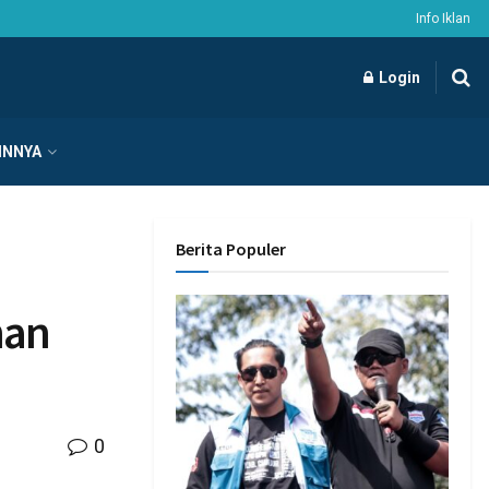
Info Iklan
Login
INNYA
Berita Populer
han
0