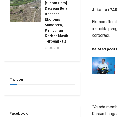
[Siaran Pers]
Delapan Bulan
Jakarta
(
PAR
Bencana
Ekologis
Ekonom Rizal
Sumatera,
memiliki peng
Pemulihan
korporasi.
Korban Masih
Terbengkalai
Related post
2026-08-01
Twitter
“Yg ada memb
Facebook
Kasian bangsa