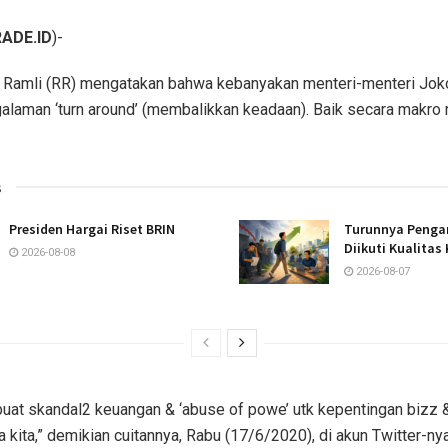
ADE.ID
)-
 Ramli (RR) mengatakan bahwa kebanyakan menteri-menteri Joko
alaman ‘turn around’ (membalikkan keadaan). Baik secara makro
s
Presiden Hargai Riset BRIN
Turunnya Penga
Diikuti Kualitas 
2026-08-08
2026-08-07
uat skandal2 keuangan & ‘abuse of powe’ utk kepentingan bizz 
 kita,” demikian cuitannya, Rabu (17/6/2020), di akun Twitter-nya