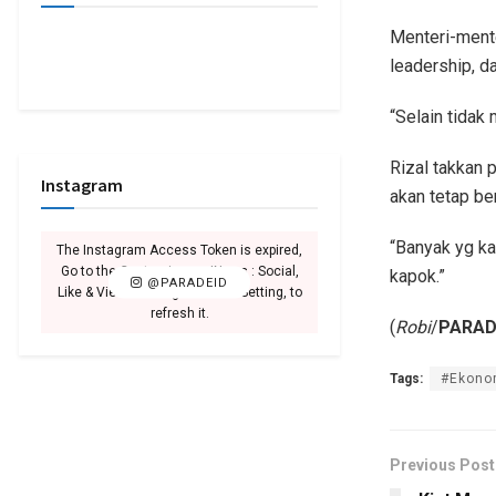
Menteri-mente
leadership, d
“Selain tidak
Rizal takkan p
Instagram
akan tetap be
“Banyak yg ka
The Instagram Access Token is expired,
Go to the Customizer > JNews : Social,
kapok.”
@PARADEID
Like & View > Instagram Feed Setting, to
refresh it.
(
Robi
/
PARAD
Tags:
#Ekon
Previous Post