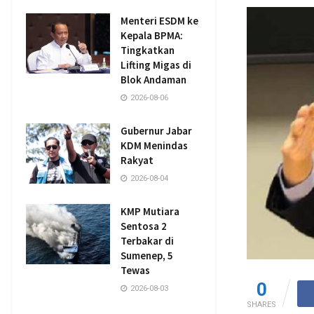
Menteri ESDM ke
Kepala BPMA:
Tingkatkan
Lifting Migas di
Blok Andaman
2026-08-06
Gubernur Jabar
KDM Menindas
Rakyat
2026-08-04
KMP Mutiara
Sentosa 2
Terbakar di
Sumenep, 5
Tewas
0
2026-08-03
SHARES