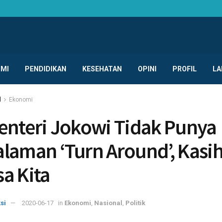
MI
PENDIDIKAN
KESEHATAN
OPINI
PROFIL
LA
l
Ekonomi
enteri Jokowi Tidak Punya
laman ‘Turn Around’, Kasi
a Kita
si
2020-06-17
in
Ekonomi
,
Nasional
,
Politik