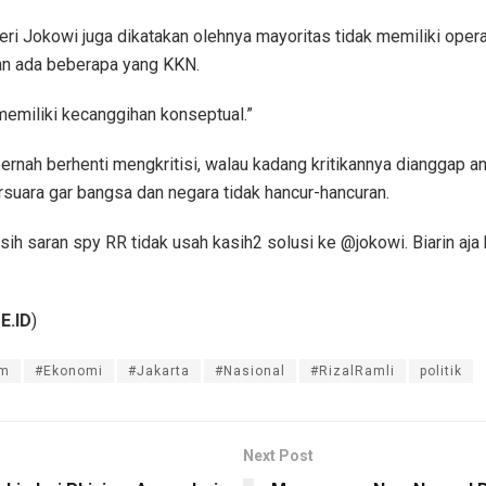
ri Jokowi juga dikatakan olehnya mayoritas tidak memiliki opera
an ada beberapa yang KKN.
 memiliki kecanggihan konseptual.”
ernah berhenti mengkritisi, walau kadang kritikannya dianggap ang
rsuara gar bangsa dan negara tidak hancur-hancuran.
sih saran spy RR tidak usah kasih2 solusi ke @jokowi. Biarin aja 
E.ID
)
om
#Ekonomi
#Jakarta
#Nasional
#RizalRamli
politik
Next Post