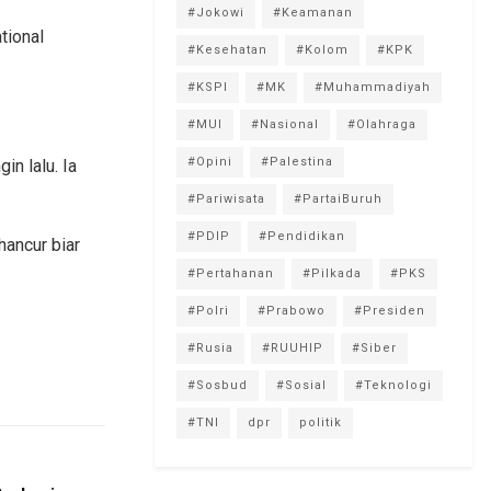
#Jokowi
#Keamanan
tional
#Kesehatan
#Kolom
#KPK
#KSPI
#MK
#Muhammadiyah
#MUI
#Nasional
#Olahraga
#Opini
#Palestina
in lalu. Ia
#Pariwisata
#PartaiBuruh
#PDIP
#Pendidikan
hancur biar
#Pertahanan
#Pilkada
#PKS
#Polri
#Prabowo
#Presiden
#Rusia
#RUUHIP
#Siber
#Sosbud
#Sosial
#Teknologi
#TNI
dpr
politik