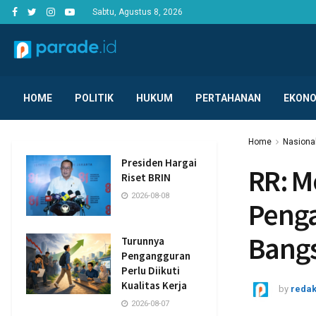
Sabtu, Agustus 8, 2026
HOME
POLITIK
HUKUM
PERTAHANAN
EKONO
Home
Nasiona
Presiden Hargai
RR: M
Riset BRIN
2026-08-08
Penga
Bangs
Turunnya
Pengangguran
Perlu Diikuti
Kualitas Kerja
by
redak
2026-08-07