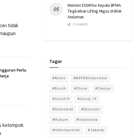
Menteri ESDM ke Kepala BPMA:
Tingkatkan Lifting Migas di Blok
Andaman
wi tidak
0 SHARES
 maupun
Tagar
ngguran Perlu
Kerja
#Anies
#ASPEKIndonesia
#Buruh
#China
#Cianjur
#Covid19
#Covid_19
#Demokrat
#Ekonomi
#Hukum
#Indonesia
& kelompok.
#Internasional
#Jakarta
.