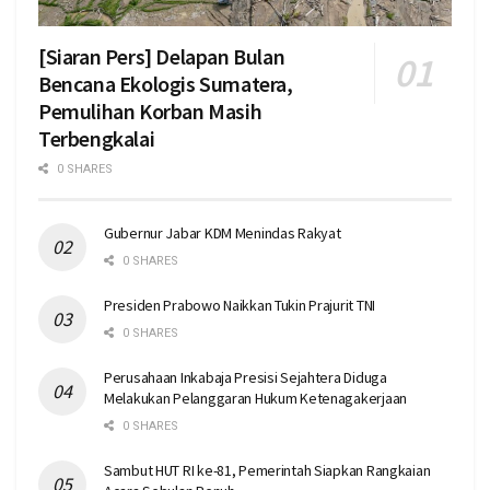
[Siaran Pers] Delapan Bulan
Bencana Ekologis Sumatera,
Pemulihan Korban Masih
Terbengkalai
0 SHARES
Gubernur Jabar KDM Menindas Rakyat
0 SHARES
Presiden Prabowo Naikkan Tukin Prajurit TNI
0 SHARES
Perusahaan Inkabaja Presisi Sejahtera Diduga
Melakukan Pelanggaran Hukum Ketenagakerjaan
0 SHARES
Sambut HUT RI ke-81, Pemerintah Siapkan Rangkaian