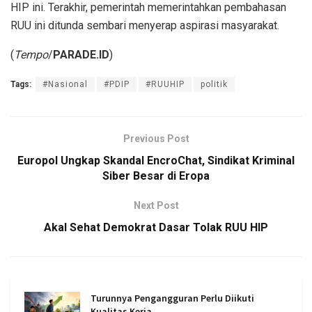
HIP ini. Terakhir, pemerintah memerintahkan pembahasan
RUU ini ditunda sembari menyerap aspirasi masyarakat.
(
Tempo
/
PARADE.ID
)
Tags:
#Nasional
#PDIP
#RUUHIP
politik
Previous Post
Europol Ungkap Skandal EncroChat, Sindikat Kriminal
Siber Besar di Eropa
Next Post
Akal Sehat Demokrat Dasar Tolak RUU HIP
Turunnya Pengangguran Perlu Diikuti
Kualitas Kerja