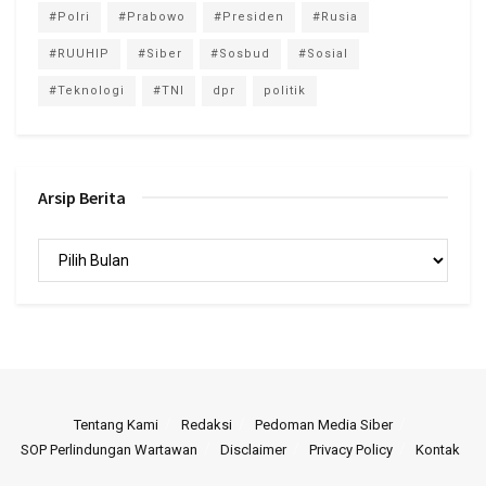
#Polri
#Prabowo
#Presiden
#Rusia
#RUUHIP
#Siber
#Sosbud
#Sosial
#Teknologi
#TNI
dpr
politik
Arsip Berita
Arsip
Berita
Tentang Kami
Redaksi
Pedoman Media Siber
SOP Perlindungan Wartawan
Disclaimer
Privacy Policy
Kontak