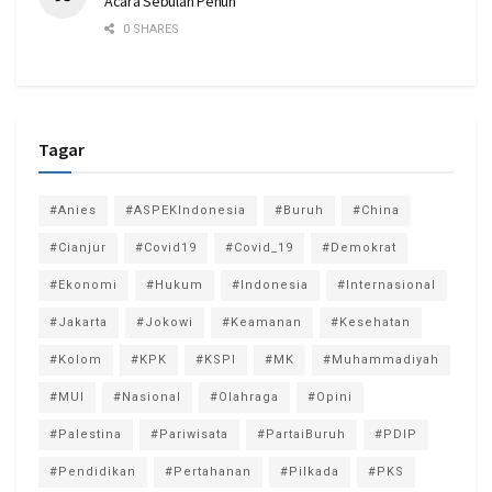
Acara Sebulan Penuh
0 SHARES
Tagar
#Anies
#ASPEKIndonesia
#Buruh
#China
#Cianjur
#Covid19
#Covid_19
#Demokrat
#Ekonomi
#Hukum
#Indonesia
#Internasional
#Jakarta
#Jokowi
#Keamanan
#Kesehatan
#Kolom
#KPK
#KSPI
#MK
#Muhammadiyah
#MUI
#Nasional
#Olahraga
#Opini
#Palestina
#Pariwisata
#PartaiBuruh
#PDIP
#Pendidikan
#Pertahanan
#Pilkada
#PKS