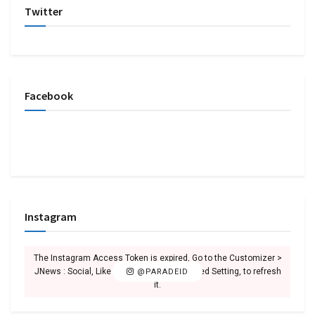
Twitter
Facebook
Instagram
The Instagram Access Token is expired, Go to the Customizer >
JNews : Social, Like & View > Instagram Feed Setting, to refresh
@PARADEID
it.