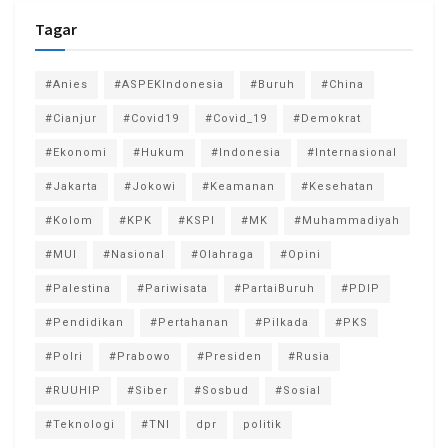
Tagar
#Anies
#ASPEKIndonesia
#Buruh
#China
#Cianjur
#Covid19
#Covid_19
#Demokrat
#Ekonomi
#Hukum
#Indonesia
#Internasional
#Jakarta
#Jokowi
#Keamanan
#Kesehatan
#Kolom
#KPK
#KSPI
#MK
#Muhammadiyah
#MUI
#Nasional
#Olahraga
#Opini
#Palestina
#Pariwisata
#PartaiBuruh
#PDIP
#Pendidikan
#Pertahanan
#Pilkada
#PKS
#Polri
#Prabowo
#Presiden
#Rusia
#RUUHIP
#Siber
#Sosbud
#Sosial
#Teknologi
#TNI
dpr
politik