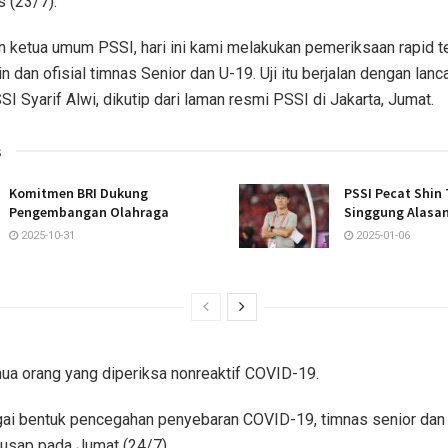
s (23/7).
n ketua umum PSSI, hari ini kami melakukan pemeriksaan rapid 
 dan ofisial timnas Senior dan U-19. Uji itu berjalan dengan lanca
SI Syarif Alwi, dikutip dari laman resmi PSSI di Jakarta, Jumat.
s
Komitmen BRI Dukung
PSSI Pecat Shin
Pengembangan Olahraga
Singgung Alasa
2025-10-31
2025-01-06
ua orang yang diperiksa nonreaktif COVID-19.
ai bentuk pencegahan penyebaran COVID-19, timnas senior dan
 usap pada Jumat (24/7).