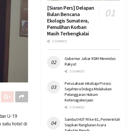
[Siaran Pers] Delapan
Bulan Bencana
Ekologis Sumatera,
Pemulihan Korban
Masih Terbengkalai
0 SHARES
Gubernur Jabar KDM Menindas
Rakyat
0 SHARES
Perusahaan Inkabaja Presisi
Sejahtera Diduga Melakukan
Pelanggaran Hukum
Ketenagakerjaan
0 SHARES
 dan U-19
Sambut HUT RI ke-81, Pemerintah
 satu hotel di
Siapkan Rangkaian Acara
Sebulan Penuh