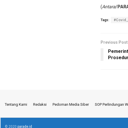
(
Antara
/
PARA
Tags:
#Covid
Previous Post
Pemerin
Prosedur
Tentang Kami
Redaksi
Pedoman Media Siber
SOP Perlindungan 
© 2020
parade.id