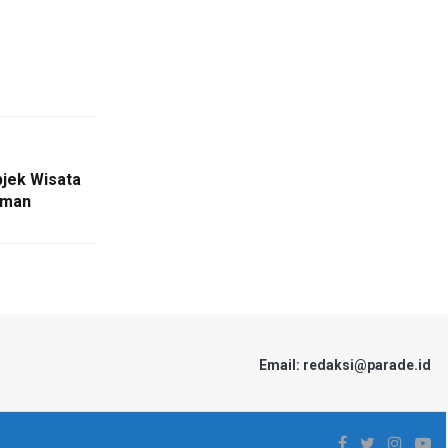
jek Wisata
aman
Email: redaksi@parade.id