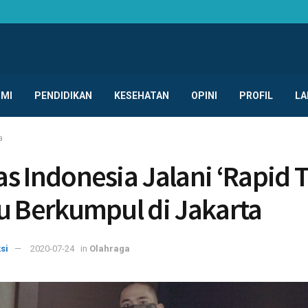
MI
PENDIDIKAN
KESEHATAN
OPINI
PROFIL
LA
a
s Indonesia Jalani ‘Rapid T
u Berkumpul di Jakarta
si
2020-07-24
in
Olahraga