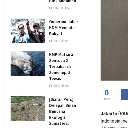
Blok Andaman
2026-08-06
Gubernur Jabar
KDM Menindas
Rakyat
2026-08-04
KMP Mutiara
Sentosa 2
Terbakar di
Sumenep, 5
Tewas
2026-08-03
0
[Siaran Pers]
SHARES
Delapan Bulan
Bencana
Jakarta
(
PAR
Ekologis
Indonesia men
Sumatera,