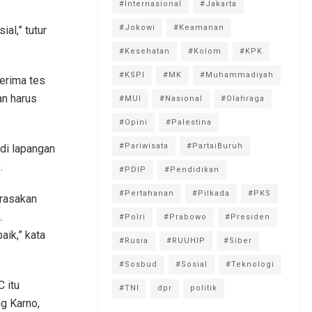
#Internasional
#Jakarta
#Jokowi
#Keamanan
al,” tutur
#Kesehatan
#Kolom
#KPK
#KSPI
#MK
#Muhammadiyah
erima tes
an harus
#MUI
#Nasional
#Olahraga
#Opini
#Palestina
#Pariwisata
#PartaiBuruh
 di lapangan
.
#PDIP
#Pendidikan
#Pertahanan
#Pilkada
#PKS
erasakan
.
#Polri
#Prabowo
#Presiden
aik,” kata
#Rusia
#RUUHIP
#Siber
#Sosbud
#Sosial
#Teknologi
 itu
#TNI
dpr
politik
g Karno,