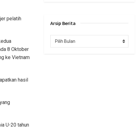
er pelatih
Arsip Berita
Arsip
kedua
Pilih Bulan
Berita
ada 8 Oktober
ng ke Vietnam
apatkan hasil
 yang
nia U-20 tahun