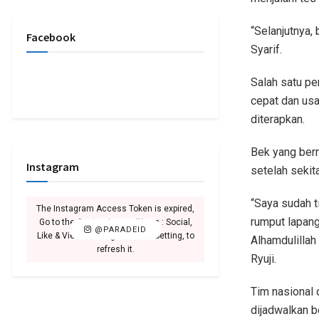
“Selanjutnya,
Facebook
Syarif.
Salah satu pe
cepat dan usa
diterapkan.
Bek yang berm
Instagram
setelah sekit
“Saya sudah t
The Instagram Access Token is expired,
rumput lapang
Go to the Customizer > JNews : Social,
@PARADEID
Like & View > Instagram Feed Setting, to
Alhamdulillah 
refresh it.
Ryuji.
Tim nasional 
dijadwalkan 