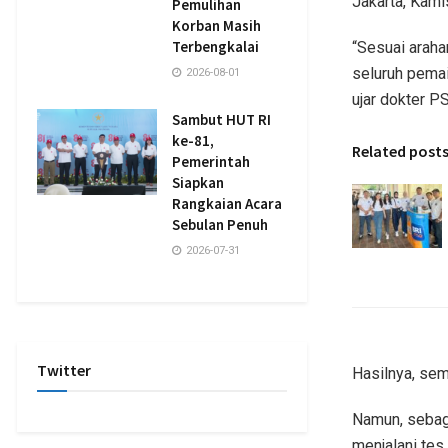
Jakarta, Kami
Pemulihan
Korban Masih
Terbengkalai
“Sesuai araha
seluruh pemain
2026-08-01
ujar dokter PS
Sambut HUT RI
ke-81,
Related post
Pemerintah
Siapkan
Rangkaian Acara
Sebulan Penuh
2026-07-31
Twitter
Hasilnya, sem
Namun, sebag
menjalani tes