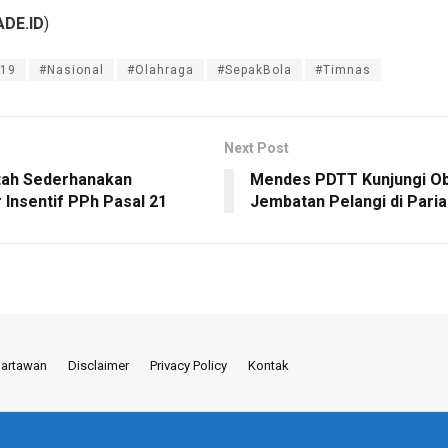
DE.ID
)
_19
#Nasional
#Olahraga
#SepakBola
#Timnas
Next Post
tah Sederhanakan
Mendes PDTT Kunjungi Ob
 Insentif PPh Pasal 21
Jembatan Pelangi di Pari
Wartawan
Disclaimer
Privacy Policy
Kontak