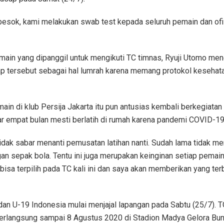
 besok, kami melakukan swab test kepada seluruh pemain dan ofisi
main yang dipanggil untuk mengikuti TC timnas, Ryuji Utomo men
p tersebut sebagai hal lumrah karena memang protokol kesehat
ain di klub Persija Jakarta itu pun antusias kembali berkegiatan
ar empat bulan mesti berlatih di rumah karena pandemi COVID-19
idak sabar menanti pemusatan latihan nanti. Sudah lama tidak m
an sepak bola. Tentu ini juga merupakan keinginan setiap pemain
bisa terpilih pada TC kali ini dan saya akan memberikan yang terb
dan U-19 Indonesia mulai menjajal lapangan pada Sabtu (25/7). TC
berlangsung sampai 8 Agustus 2020 di Stadion Madya Gelora Bun