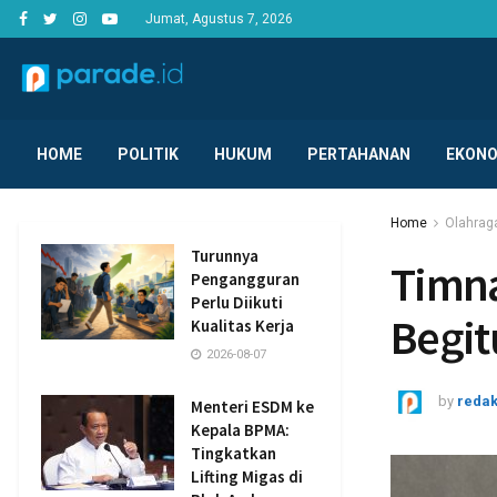
Jumat, Agustus 7, 2026
HOME
POLITIK
HUKUM
PERTAHANAN
EKONO
Home
Olahrag
Turunnya
Timna
Pengangguran
Perlu Diikuti
Begit
Kualitas Kerja
2026-08-07
by
redak
Menteri ESDM ke
Kepala BPMA:
Tingkatkan
Lifting Migas di