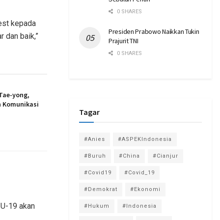
0 SHARES
test kepada
Presiden Prabowo Naikkan Tukin
r dan baik,”
Prajurit TNI
0 SHARES
 Tae-yong,
n Komunikasi
Tagar
#Anies
#ASPEKIndonesia
#Buruh
#China
#Cianjur
#Covid19
#Covid_19
#Demokrat
#Ekonomi
 U-19 akan
#Hukum
#Indonesia