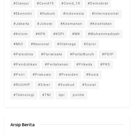
#Cianjur
#Covid19
#Covid_19
#Demokrat
#Ekonomi
#Hukum
#Indonesia
#Internasional
#Jakarta
#Jokowi
#Keamanan
#Kesehatan
#Kolom
#KPK
#KSPI
#MK
#Muhammadiyah
#MUI
#Nasional
#Olahraga
#Opini
#Palestina
#Pariwisata
#PartaiBuruh
#PDIP
#Pendidikan
#Pertahanan
#Pilkada
#PKS
#Polri
#Prabowo
#Presiden
#Rusia
#RUUHIP
#Siber
#Sosbud
#Sosial
#Teknologi
#TNI
dpr
politik
Arsip Berita