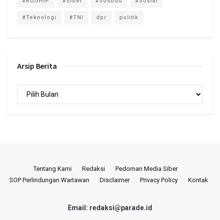
#RUUHIP
#Siber
#Sosbud
#Sosial
#Teknologi
#TNI
dpr
politik
Arsip Berita
Arsip
Berita
Tentang Kami
Redaksi
Pedoman Media Siber
SOP Perlindungan Wartawan
Disclaimer
Privacy Policy
Kontak
Email: redaksi@parade.id