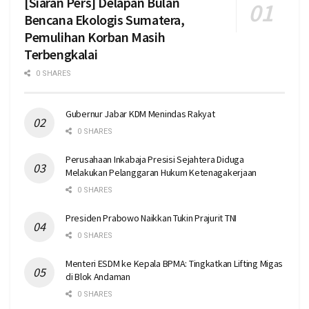
[Siaran Pers] Delapan Bulan
Bencana Ekologis Sumatera,
Pemulihan Korban Masih
Terbengkalai
0 SHARES
Gubernur Jabar KDM Menindas Rakyat
0 SHARES
Perusahaan Inkabaja Presisi Sejahtera Diduga
Melakukan Pelanggaran Hukum Ketenagakerjaan
0 SHARES
Presiden Prabowo Naikkan Tukin Prajurit TNI
0 SHARES
Menteri ESDM ke Kepala BPMA: Tingkatkan Lifting Migas
di Blok Andaman
0 SHARES