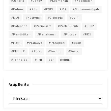
#Jakarta
#Jokowi
#Keamanan
#Kesehatan
#Kolom
#KPK
#KSPI
#MK
#Muhammadiyah
#MUI
#Nasional
#Olahraga
#Opini
#Palestina
#Pariwisata
#PartaiBuruh
#PDIP
#Pendidikan
#Pertahanan
#Pilkada
#PKS
#Polri
#Prabowo
#Presiden
#Rusia
#RUUHIP
#Siber
#Sosbud
#Sosial
#Teknologi
#TNI
dpr
politik
Arsip Berita
Arsip
Berita