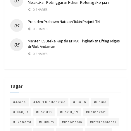
Melakukan Pelanggaran Hukum Ketenagakerjaan
0 SHARES
Presiden Prabowo Naikkan Tukin Prajurit TNI
0 SHARES
Menteri ESDM ke Kepala BPMA: Tingkatkan Lifting Migas
di Blok Andaman
0 SHARES
Tagar
#Anies
#ASPEKIndonesia
#Buruh
#China
#Cianjur
#Covid19
#Covid_19
#Demokrat
#Ekonomi
#Hukum
#Indonesia
#Internasional