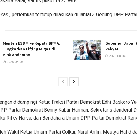
 Jakarta Barat, Kamis pukul 19.25 WIB.
okasi, pertemuan tertutup dilakukan di lantai 3 Gedung DPP Partai
s
Menteri ESDM ke Kepala BPMA:
Gubernur Jabar
Tingkatkan Lifting Migas di
Rakyat
Blok Andaman
2026-08-04
2026-08-06
engan didampingi Ketua Fraksi Partai Demokrat Edhi Baskoro Y
DPP Partai Demokrat Benny Kabur Harman, Sekretaris Jenderal D
ku Rifky Harsa, dan Bendahara Umum DPP Partai Demokrat Renvi
leh Wakil Ketua Umum Partai Golkar, Nurul Arifin, Meutya Hafid d