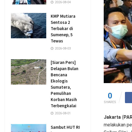
2026-08-04
KMP Mutiara
Sentosa 2
Terbakar di
Sumenep, 5
Tewas
2026-08-03
[Siaran Pers]
Delapan Bulan
Bencana
Ekologis
Sumatera,
Pemulihan
0
Korban Masih
SHARES
Terbengkalai
2026-08-01
Jakarta
(
PAR
melakukan per
Sambut HUT RI