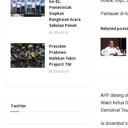
Golkar, Slipi,
ke-81,
Pemerintah
Siapkan
Pantauan di l
Rangkaian Acara
Sebulan Penuh
Related post
2026-07-31
Presiden
Prabowo
Naikkan Tukin
Prajurit TNI
2026-07-30
AHY datang d
Wakil Ketua 
Twitter
Demokrat Teu
Ia disambut o