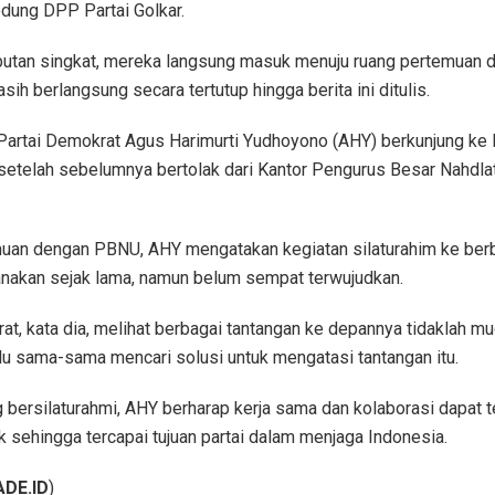
dung DPP Partai Golkar.
tan singkat, mereka langsung masuk menuju ruang pertemuan di 
ih berlangsung secara tertutup hingga berita ini ditulis.
artai Demokrat Agus Harimurti Yudhoyono (AHY) berkunjung ke
 setelah sebelumnya bertolak dari Kantor Pengurus Besar Nahdla
uan dengan PBNU, AHY mengatakan kegiatan silaturahim ke berb
anakan sejak lama, namun belum sempat terwujudkan.
at, kata dia, melihat berbagai tantangan ke depannya tidaklah mu
rlu sama-sama mencari solusi untuk mengatasi tantangan itu.
 bersilaturahmi, AHY berharap kerja sama dan kolaborasi dapat t
k sehingga tercapai tujuan partai dalam menjaga Indonesia.
DE.ID
)