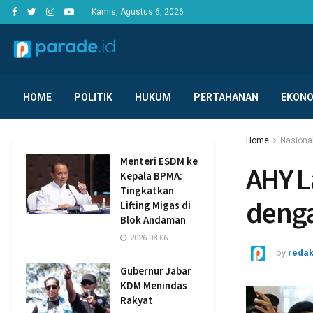
Kamis, Agustus 6, 2026
HOME
POLITIK
HUKUM
PERTAHANAN
EKONO
Home
Nasiona
Menteri ESDM ke
AHY L
Kepala BPMA:
Tingkatkan
denga
Lifting Migas di
Blok Andaman
2026-08-06
by
redak
Gubernur Jabar
KDM Menindas
Rakyat