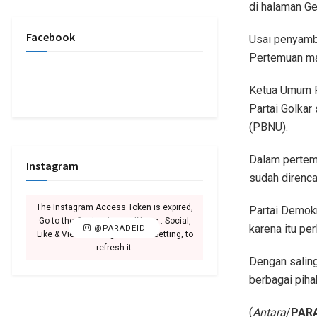
di halaman Ge
Facebook
Usai penyambu
Pertemuan mas
Ketua Umum P
Partai Golkar
(PBNU).
Dalam pertem
Instagram
sudah direnc
The Instagram Access Token is expired,
Partai Demokr
Go to the Customizer > JNews : Social,
karena itu pe
@PARADEID
Like & View > Instagram Feed Setting, to
refresh it.
Dengan saling
berbagai piha
(
Antara
/
PARA