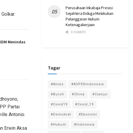
Perusahaan Inkabaja Presisi
Sejahtera Diduga Melakukan
 Golkar.
Pelanggaran Hukum
Ketenagakerjaan
0 SHARES
 KDM Menindas
Tagar
#Anies
#ASPEKIndonesia
#Buruh
#China
#Cianjur
udhoyono,
#Covid19
#Covid_19
PP Partai
lle Antonio.
#Demokrat
#Ekonomi
#Hukum
#Indonesia
an Erwin Aksa