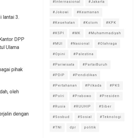
#Internasional
#Jakarta
#Jokowi
#Keamanan
lantai 3.
#Kesehatan
#Kolom
#KPK
#KSPI
#MK
#Muhammadiyah
 Kantor DPP
#MUI
#Nasional
#Olahraga
tul Ulama
#Opini
#Palestina
#Pariwisata
#PartaiBuruh
agai pihak
#PDIP
#Pendidikan
#Pertahanan
#Pilkada
#PKS
dah, oleh
#Polri
#Prabowo
#Presiden
#Rusia
#RUUHIP
#Siber
erjalin dengan
#Sosbud
#Sosial
#Teknologi
#TNI
dpr
politik