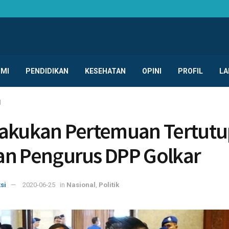
MI
PENDIDIKAN
KESEHATAN
OPINI
PROFIL
LA
l
akukan Pertemuan Tertutu
n Pengurus DPP Golkar
si
2020-06-25
in
Nasional
,
Politik