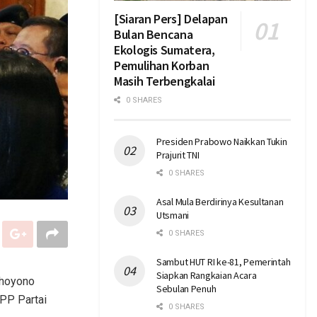
[Siaran Pers] Delapan
Bulan Bencana
Ekologis Sumatera,
Pemulihan Korban
Masih Terbengkalai
0 SHARES
Presiden Prabowo Naikkan Tukin
Prajurit TNI
0 SHARES
Asal Mula Berdirinya Kesultanan
Utsmani
0 SHARES
Sambut HUT RI ke-81, Pemerintah
Siapkan Rangkaian Acara
dhoyono
Sebulan Penuh
PP Partai
0 SHARES