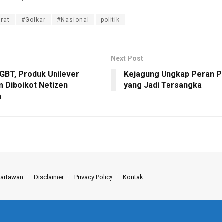
rat
#Golkar
#Nasional
politik
Next Post
GBT, Produk Unilever
Kejagung Ungkap Peran P
 Diboikot Netizen
yang Jadi Tersangka
a
Wartawan
Disclaimer
Privacy Policy
Kontak