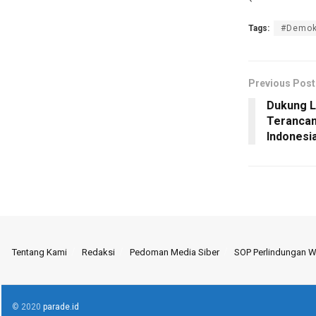
Tags:
#Demok
Previous Post
Dukung L
Terancam
Indonesi
Tentang Kami
Redaksi
Pedoman Media Siber
SOP Perlindungan 
© 2020
parade.id