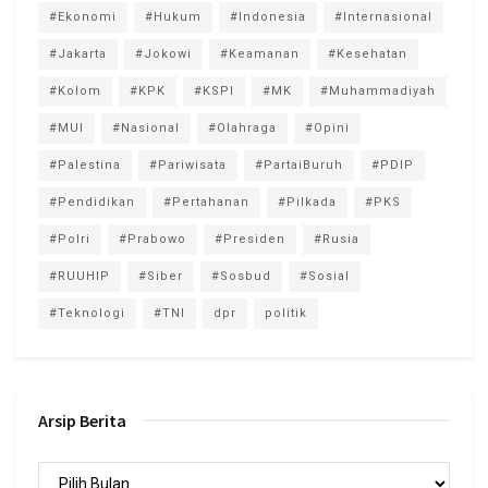
#Ekonomi
#Hukum
#Indonesia
#Internasional
#Jakarta
#Jokowi
#Keamanan
#Kesehatan
#Kolom
#KPK
#KSPI
#MK
#Muhammadiyah
#MUI
#Nasional
#Olahraga
#Opini
#Palestina
#Pariwisata
#PartaiBuruh
#PDIP
#Pendidikan
#Pertahanan
#Pilkada
#PKS
#Polri
#Prabowo
#Presiden
#Rusia
#RUUHIP
#Siber
#Sosbud
#Sosial
#Teknologi
#TNI
dpr
politik
Arsip Berita
Arsip