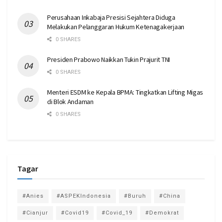
Perusahaan Inkabaja Presisi Sejahtera Diduga
Melakukan Pelanggaran Hukum Ketenagakerjaan
0 SHARES
Presiden Prabowo Naikkan Tukin Prajurit TNI
0 SHARES
Menteri ESDM ke Kepala BPMA: Tingkatkan Lifting Migas
di Blok Andaman
0 SHARES
Tagar
#Anies
#ASPEKIndonesia
#Buruh
#China
#Cianjur
#Covid19
#Covid_19
#Demokrat