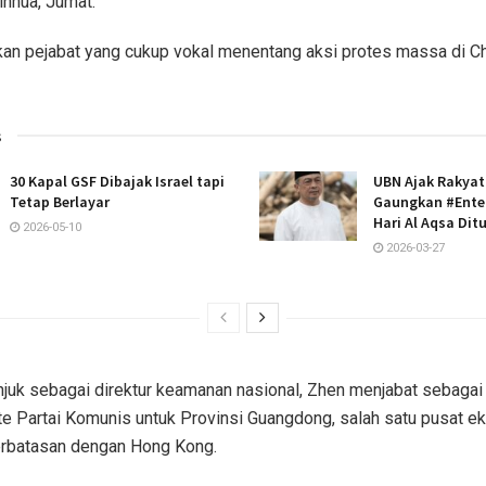
inhua, Jumat.
an pejabat yang cukup vokal menentang aksi protes massa di C
s
30 Kapal GSF Dibajak Israel tapi
UBN Ajak Rakyat
Tetap Berlayar
Gaungkan #Enter
Hari Al Aqsa Dit
2026-05-10
2026-03-27
juk sebagai direktur keamanan nasional, Zhen menjabat sebagai 
te Partai Komunis untuk Provinsi Guangdong, salah satu pusat e
erbatasan dengan Hong Kong.