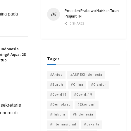
Presiden Prabowo Naikkan Tukin
hina pada
Prajurit TNI
0 SHARES
 Indonesia
ingAlAqsa: 28
Tagar
utup
#Anies
#ASPEKIndonesia
#Buruh
#China
#Cianjur
#Covid19
#Covid_19
sekretaris
#Demokrat
#Ekonomi
konomi di
#Hukum
#Indonesia
#Internasional
#Jakarta