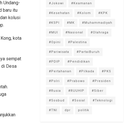
ah Undang-
#Jokowi
#Keamanan
 baru itu
#Kesehatan
#Kolom
#KPK
dan kolusi
#KSPI
#MK
#Muhammadiyah
p.
#MUI
#Nasional
#Olahraga
 Kong, kota
#Opini
#Palestina
#Pariwisata
#PartaiBuruh
pnya sempat
#PDIP
#Pendidikan
 di Desa
#Pertahanan
#Pilkada
#PKS
#Polri
#Prabowo
#Presiden
tah.
#Rusia
#RUUHIP
#Siber
uga
#Sosbud
#Sosial
#Teknologi
#TNI
dpr
politik
unjukkan