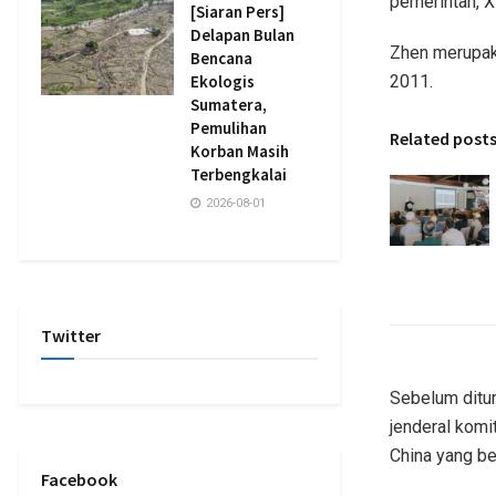
pemerintah, X
[Siaran Pers]
Delapan Bulan
Zhen merupak
Bencana
Ekologis
2011.
Sumatera,
Pemulihan
Related post
Korban Masih
Terbengkalai
2026-08-01
Twitter
Sebelum ditun
jenderal komi
China yang b
Facebook