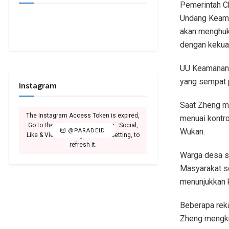
Pemerintah C
Undang Keaman
akan menghuk
dengan kekua
UU Keamanan b
yang sempat p
Instagram
Saat Zheng me
The Instagram Access Token is expired,
menuai kontro
Go to the Customizer > JNews : Social,
Wukan.
@PARADEID
Like & View > Instagram Feed Setting, to
refresh it.
Warga desa sa
Masyarakat s
menunjukkan 
Beberapa rek
Zheng mengkri