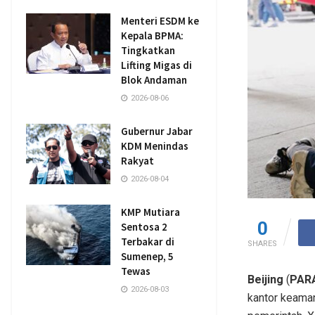
Menteri ESDM ke
Kepala BPMA:
Tingkatkan
Lifting Migas di
Blok Andaman
2026-08-06
Gubernur Jabar
KDM Menindas
Rakyat
2026-08-04
KMP Mutiara
0
Sentosa 2
Terbakar di
SHARES
Sumenep, 5
Tewas
Beijing
(
PARA
2026-08-03
kantor keaman