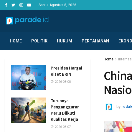
Sabtu, Agustus 8, 2026
HOME
POLITIK
HUKUM
PERTAHANAN
EKONO
Home
Internas
Presiden Hargai
Chin
Riset BRIN
2026-08-08
Nasio
Turunnya
Pengangguran
by
redak
Perlu Diikuti
Kualitas Kerja
2026-08-07