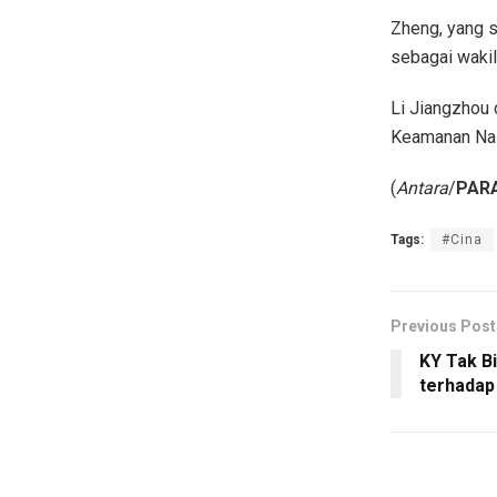
Zheng, yang s
sebagai wakil
Li Jiangzhou 
Keamanan Nas
(
Antara
/
PARA
Tags:
#Cina
Previous Post
KY Tak B
terhadap