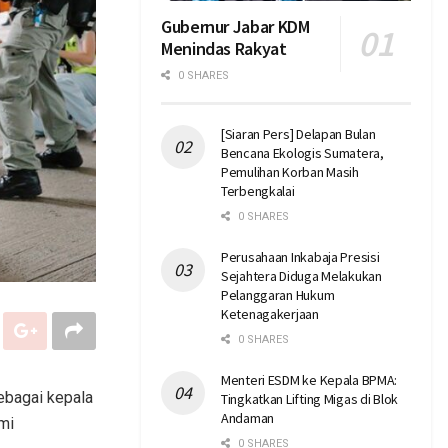
Gubernur Jabar KDM
Menindas Rakyat
0 SHARES
[Siaran Pers] Delapan Bulan
Bencana Ekologis Sumatera,
Pemulihan Korban Masih
Terbengkalai
0 SHARES
Perusahaan Inkabaja Presisi
Sejahtera Diduga Melakukan
Pelanggaran Hukum
Ketenagakerjaan
0 SHARES
Menteri ESDM ke Kepala BPMA:
ebagai kepala
Tingkatkan Lifting Migas di Blok
Andaman
mi
0 SHARES