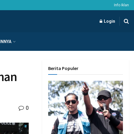
Info Iklan
Login
INNYA
Berita Populer
nan
0