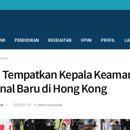
MI
PENDIDIKAN
KESEHATAN
OPINI
PROFIL
LA
ional
a Tempatkan Kepala Keama
nal Baru di Hong Kong
si
2020-07-03
in
Internasional