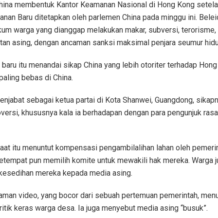
hina membentuk Kantor Keamanan Nasional di Hong Kong setel
an Baru ditetapkan oleh parlemen China pada minggu ini. Beleid
um warga yang dianggap melakukan makar, subversi, terorisme, 
tan asing, dengan ancaman sanksi maksimal penjara seumur hidu
aru itu menandai sikap China yang lebih otoriter terhadap Hong
aling bebas di China.
njabat sebagai ketua partai di Kota Shanwei, Guangdong, sika
versi, khususnya kala ia berhadapan dengan para pengunjuk rasa
at itu menuntut kompensasi pengambilalihan lahan oleh pemerin
etempat pun memilih komite untuk mewakili hak mereka. Warga j
kesedihan mereka kepada media asing.
aman video, yang bocor dari sebuah pertemuan pemerintah, men
tik keras warga desa. Ia juga menyebut media asing “busuk”.