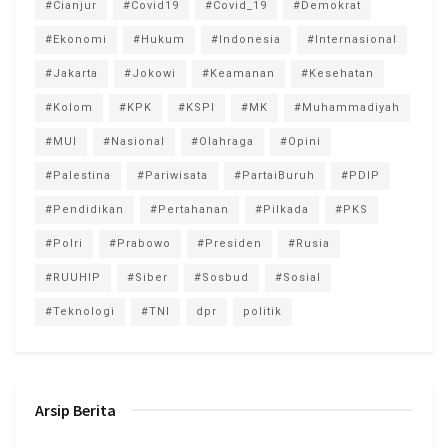
#Cianjur
#Covid19
#Covid_19
#Demokrat
#Ekonomi
#Hukum
#Indonesia
#Internasional
#Jakarta
#Jokowi
#Keamanan
#Kesehatan
#Kolom
#KPK
#KSPI
#MK
#Muhammadiyah
#MUI
#Nasional
#Olahraga
#Opini
#Palestina
#Pariwisata
#PartaiBuruh
#PDIP
#Pendidikan
#Pertahanan
#Pilkada
#PKS
#Polri
#Prabowo
#Presiden
#Rusia
#RUUHIP
#Siber
#Sosbud
#Sosial
#Teknologi
#TNI
dpr
politik
Arsip Berita