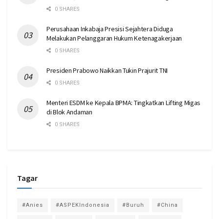
0 SHARES
Perusahaan Inkabaja Presisi Sejahtera Diduga
Melakukan Pelanggaran Hukum Ketenagakerjaan
0 SHARES
Presiden Prabowo Naikkan Tukin Prajurit TNI
0 SHARES
Menteri ESDM ke Kepala BPMA: Tingkatkan Lifting Migas
di Blok Andaman
0 SHARES
Tagar
#Anies
#ASPEKIndonesia
#Buruh
#China