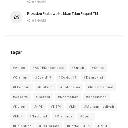
0 SHARES
Presiden Prabowo Naikkan Tukin Prajurit TNI
0 SHARES
Tagar
#Anies
#ASPEKIndonesia
#Buruh
#China
#Cianjur
#Covid19
#Covid_19
#Demokrat
#Ekonomi
#Hukum
#Indonesia
#Internasional
#Jakarta
#Jokowi
#Keamanan
#Kesehatan
#Kolom
#KPK
#KSPI
#MK
#Muhammadiyah
#MUI
#Nasional
#Olahraga
#Opini
#Palestina
#Pariwisata
#PartaiBuruh
#PDIP