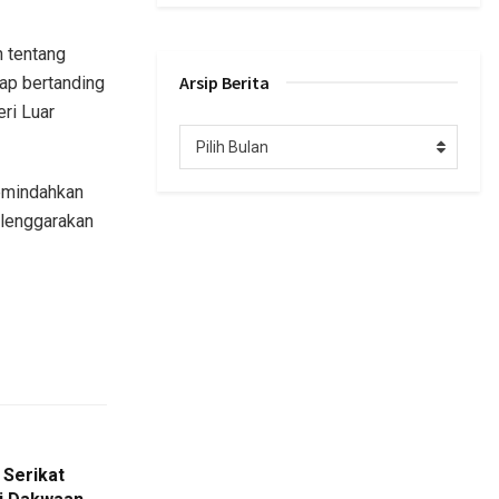
 tentang
Arsip Berita
tap bertanding
ri Luar
Arsip
Pilih Bulan
Berita
memindahkan
elenggarakan
 Serikat