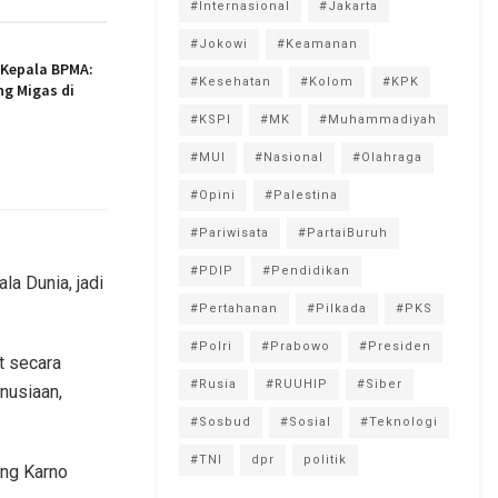
#Internasional
#Jakarta
#Jokowi
#Keamanan
 Kepala BPMA:
#Kesehatan
#Kolom
#KPK
ng Migas di
#KSPI
#MK
#Muhammadiyah
#MUI
#Nasional
#Olahraga
#Opini
#Palestina
#Pariwisata
#PartaiBuruh
#PDIP
#Pendidikan
la Dunia, jadi
#Pertahanan
#Pilkada
#PKS
#Polri
#Prabowo
#Presiden
t secara
#Rusia
#RUUHIP
#Siber
anusiaan,
#Sosbud
#Sosial
#Teknologi
#TNI
dpr
politik
ung Karno