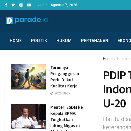
Jumat, Agustus 7, 2026
HOME
POLITIK
HUKUM
PERTAHANAN
EKONO
Home
Nasiona
Turunnya
PDIP 
Pengangguran
Perlu Diikuti
Indon
Kualitas Kerja
2026-08-07
U-20
Menteri ESDM ke
Kepala BPMA:
Hal itu di
Tingkatkan
Lifting Migas di
keterangan