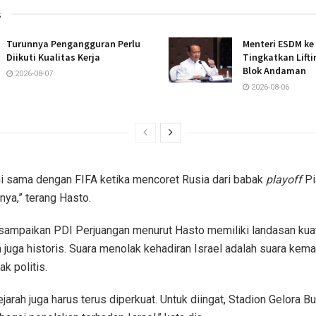
s
Turunnya Pengangguran Perlu
Menteri ESDM ke
Diikuti Kualitas Kerja
Tingkatkan Lifti
Blok Andaman
2026-08-07
2026-08-06
ni sama dengan FIFA ketika mencoret Rusia dari babak
playoff
Pia
ya,” terang Hasto.
isampaikan PDI Perjuangan menurut Hasto memiliki landasan kua
n juga historis. Suara menolak kehadiran Israel adalah suara kem
k politis.
jarah juga harus terus diperkuat. Untuk diingat, Stadion Gelora B