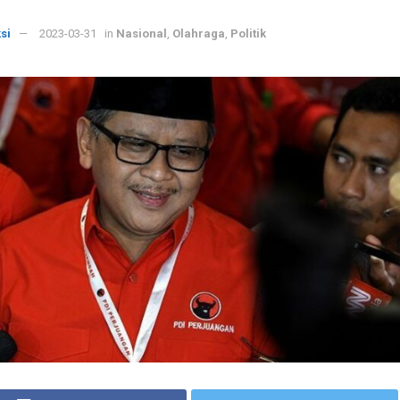
si
2023-03-31
in
Nasional
,
Olahraga
,
Politik