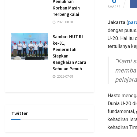
0
Pemulihan
SHARES
Korban Masih
Terbengkalai
Jakarta
(
par
2026-08-01
dengan putusa
Sambut HUT RI
U-20. Hal itu
ke-81,
tertulisnya k
Pemerintah
Siapkan
“Kami s
Rangkaian Acara
Sebulan Penuh
membata
2026-07-31
pelajara
Hasto menega
Dunia U-20 di
fundamental,
Twitter
kehadiran Isr
kehadiran Tim