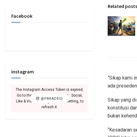
Related post
Facebook
Instagram
“Sikap kami i
ada presedenn
The Instagram Access Token is expired,
Go to the Customizer > JNews : Social,
@PARADEID
Sikap yang d
Like & View > Instagram Feed Setting, to
konstitusi da
refresh it.
bukan kehenda
“Kesadaran se