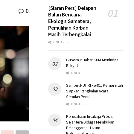
[Siaran Pers] Delapan
0
Bulan Bencana
Ekologis Sumatera,
Pemulihan Korban
Masih Terbengkalai
0 SHARES
Gubernur Jabar KDM Menindas
Rakyat
0 SHARES
Sambut HUT RI ke-81, Pemerintah
Siapkan Rangkaian Acara
Sebulan Penuh
0 SHARES
Perusahaan Inkabaja Presisi
Sejahtera Diduga Melakukan
Pelanggaran Hukum
Ketenagakerjaan