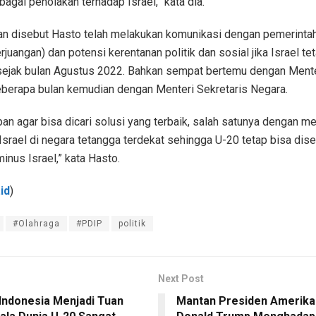
bagai penolakan terhadap Israel,” kata dia.
an disebut Hasto telah melakukan komunikasi dengan pemerintah
rjuangan) dan potensi kerentanan politik dan sosial jika Israel te
 sejak bulan Agustus 2022. Bahkan sempat bertemu dengan Mente
eberapa bulan kemudian dengan Menteri Sekretaris Negara.
an agar bisa dicari solusi yang terbaik, salah satunya dengan 
Israel di negara tetangga terdekat sehingga U-20 tetap bisa dis
inus Israel,” kata Hasto.
id
)
#Olahraga
#PDIP
politik
Next Post
 Indonesia Menjadi Tuan
Mantan Presiden Amerika