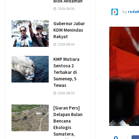
Blok Andaman
2026-08-06
by
redak
Gubernur Jabar
KDM Menindas
Rakyat
2026-08-04
KMP Mutiara
Sentosa 2
Terbakar di
Sumenep, 5
Tewas
2026-08-03
[Siaran Pers]
Delapan Bulan
Bencana
Ekologis
Sumatera,