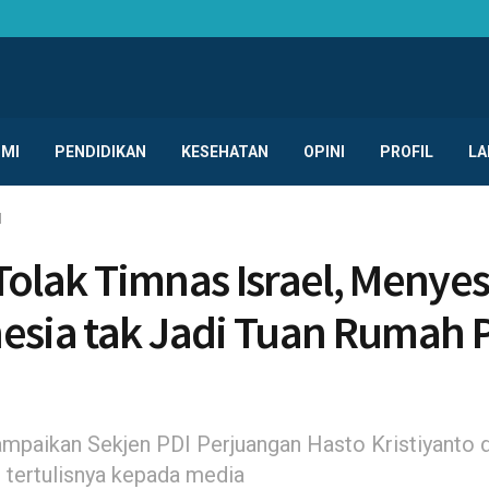
MI
PENDIDIKAN
KESEHATAN
OPINI
PROFIL
LA
l
Tolak Timnas Israel, Menyes
esia tak Jadi Tuan Rumah 
sampaikan Sekjen PDI Perjuangan Hasto Kristiyanto 
 tertulisnya kepada media