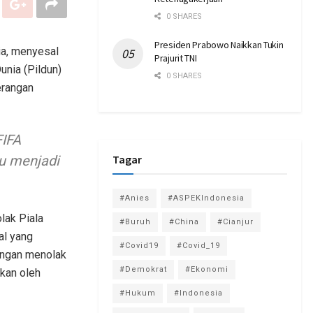
0 SHARES
Presiden Prabowo Naikkan Tukin
ia, menyesal
Prajurit TNI
nia (Pildun)
0 SHARES
erangan
FIFA
Tagar
tu menjadi
#Anies
#ASPEKIndonesia
lak Piala
#Buruh
#China
#Cianjur
al yang
#Covid19
#Covid_19
engan menolak
#Demokrat
#Ekonomi
lkan oleh
#Hukum
#Indonesia