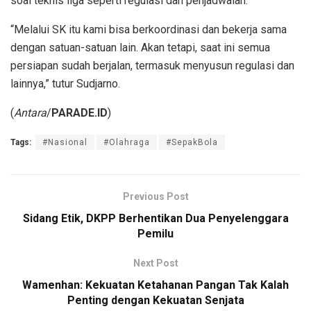
soal teknis liga seperti regulasi dan penjadwalan.
“Melalui SK itu kami bisa berkoordinasi dan bekerja sama
dengan satuan-satuan lain. Akan tetapi, saat ini semua
persiapan sudah berjalan, termasuk menyusun regulasi dan
lainnya,” tutur Sudjarno.
(
Antara
/
PARADE.ID
)
Tags:
#Nasional
#Olahraga
#SepakBola
Previous Post
Sidang Etik, DKPP Berhentikan Dua Penyelenggara
Pemilu
Next Post
Wamenhan: Kekuatan Ketahanan Pangan Tak Kalah
Penting dengan Kekuatan Senjata