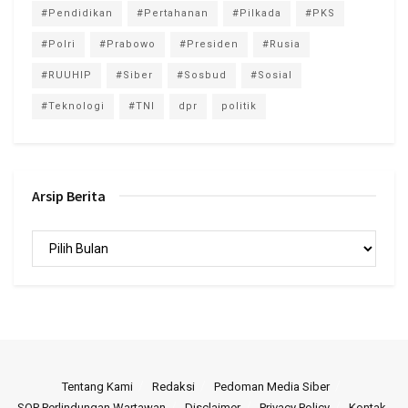
#Pendidikan
#Pertahanan
#Pilkada
#PKS
#Polri
#Prabowo
#Presiden
#Rusia
#RUUHIP
#Siber
#Sosbud
#Sosial
#Teknologi
#TNI
dpr
politik
Arsip Berita
Arsip
Berita
Tentang Kami
Redaksi
Pedoman Media Siber
SOP Perlindungan Wartawan
Disclaimer
Privacy Policy
Kontak