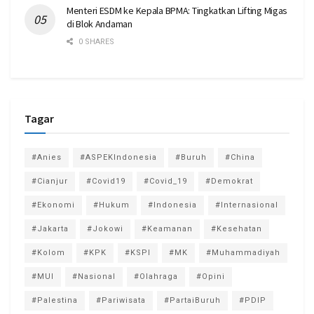
Menteri ESDM ke Kepala BPMA: Tingkatkan Lifting Migas
di Blok Andaman
0 SHARES
Tagar
#Anies
#ASPEKIndonesia
#Buruh
#China
#Cianjur
#Covid19
#Covid_19
#Demokrat
#Ekonomi
#Hukum
#Indonesia
#Internasional
#Jakarta
#Jokowi
#Keamanan
#Kesehatan
#Kolom
#KPK
#KSPI
#MK
#Muhammadiyah
#MUI
#Nasional
#Olahraga
#Opini
#Palestina
#Pariwisata
#PartaiBuruh
#PDIP