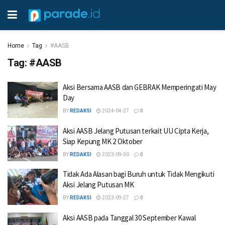
Home
Tag
#AASB
Tag:
#AASB
Aksi Bersama AASB dan GEBRAK Memperingati May
Day
BY
REDAKSI
2024-04-27
0
Aksi AASB Jelang Putusan terkait UU Cipta Kerja,
Siap Kepung MK 2 Oktober
BY
REDAKSI
2023-09-30
0
Tidak Ada Alasan bagi Buruh untuk Tidak Mengikuti
Aksi Jelang Putusan MK
BY
REDAKSI
2023-09-27
0
Aksi AASB pada Tanggal 30 September Kawal