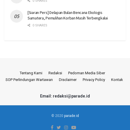
0 SHARES
[Siaran Pers] Delapan Bulan Bencana Ekologis
Sumatera, Pemulihan Korban Masih Terbengkalai
0 SHARES
Tentang Kami
Redaksi
Pedoman Media Siber
SOP Perlindungan Wartawan
Disclaimer
Privacy Policy
Kontak
Email: redaksi@parade.id
© 2020
parade.id