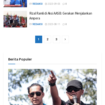
BY
REDAKSI
2023-09-05
0
Rizal Ramli di Aksi AASB: Gerakan Menjalankan
Ampera
BY
REDAKSI
2023-08-11
0
1
2
3
Berita Populer