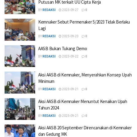
Putusan MK terkait UU Cipta Kerja
BY
REDAKSI
2023-09-27
0
Kemnaker Sebut Permenaker 5/2023 Tidak Berlaku
Lagi
BY
REDAKSI
2023-09-23
0
AASB Bukan Tukang Demo
BY
REDAKSI
2023-09-22
0
Aksi AASB di Kemnaker, Menyerahkan Konsep Upah
Minimum
BY
REDAKSI
2023-09-21
0
Aksi AASB di Kemnaker Menuntut Kenaikan Upah
Tahun 2024
BY
REDAKSI
2023-09-21
0
Aksi AASB 20 September Direncanakan di Kemnaker
dan Gedung MK