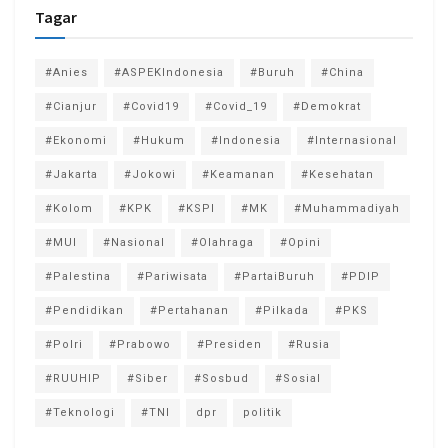
Tagar
#Anies
#ASPEKIndonesia
#Buruh
#China
#Cianjur
#Covid19
#Covid_19
#Demokrat
#Ekonomi
#Hukum
#Indonesia
#Internasional
#Jakarta
#Jokowi
#Keamanan
#Kesehatan
#Kolom
#KPK
#KSPI
#MK
#Muhammadiyah
#MUI
#Nasional
#Olahraga
#Opini
#Palestina
#Pariwisata
#PartaiBuruh
#PDIP
#Pendidikan
#Pertahanan
#Pilkada
#PKS
#Polri
#Prabowo
#Presiden
#Rusia
#RUUHIP
#Siber
#Sosbud
#Sosial
#Teknologi
#TNI
dpr
politik