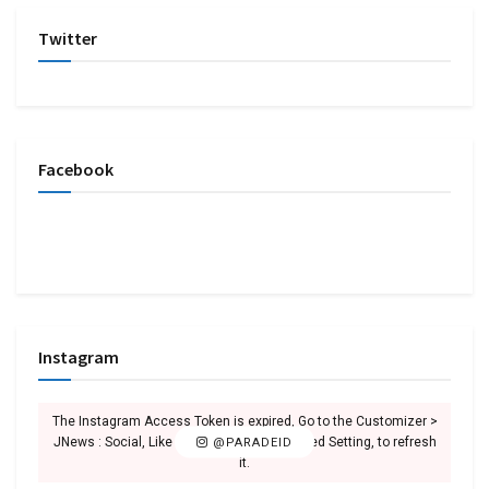
Twitter
Facebook
Instagram
The Instagram Access Token is expired, Go to the Customizer >
JNews : Social, Like & View > Instagram Feed Setting, to refresh
@PARADEID
it.