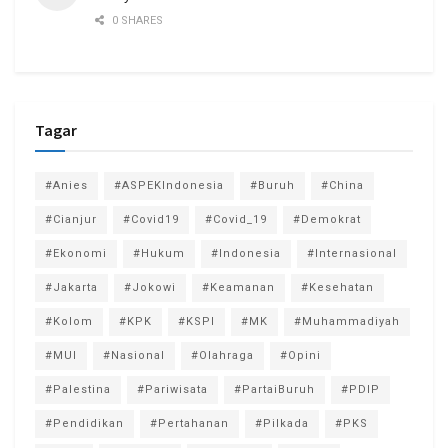
0 SHARES
Tagar
#Anies
#ASPEKIndonesia
#Buruh
#China
#Cianjur
#Covid19
#Covid_19
#Demokrat
#Ekonomi
#Hukum
#Indonesia
#Internasional
#Jakarta
#Jokowi
#Keamanan
#Kesehatan
#Kolom
#KPK
#KSPI
#MK
#Muhammadiyah
#MUI
#Nasional
#Olahraga
#Opini
#Palestina
#Pariwisata
#PartaiBuruh
#PDIP
#Pendidikan
#Pertahanan
#Pilkada
#PKS