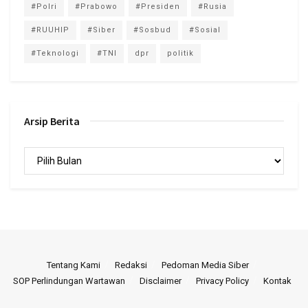
#Polri
#Prabowo
#Presiden
#Rusia
#RUUHIP
#Siber
#Sosbud
#Sosial
#Teknologi
#TNI
dpr
politik
Arsip Berita
Arsip
Berita
Tentang Kami
Redaksi
Pedoman Media Siber
SOP Perlindungan Wartawan
Disclaimer
Privacy Policy
Kontak