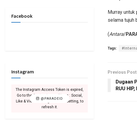
Murray untuk 
Facebook
selama tujuh 
(
Antara
/
PARA
Tags:
#Intern
Instagram
Previous Post
Dugaan P
RUU HIP,
The Instagram Access Token is expired,
Go to the Customizer > JNews : Social,
@PARADEID
Like & View > Instagram Feed Setting, to
refresh it.