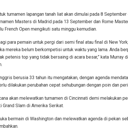
uk turnamen lapangan tanah liat akan dimulai pada 8 September d
 turnamen Masters di Madrid pada 13 September dan Rome Maste
lu French Open mengikuti satu minggu kemudian.
agi para pemain untuk pergi dari semi final atau final di New Yor
ika mereka belum berkompetisi untuk waktu yang lama. Anda ber
k petenis top yang tidak bersaing di acara besar,” kata Murray 
n.
nggris berusia 33 tahun itu mengatakan, dengan agenda mendat
rlu dilakukan perubahan cepat sehubungan dengan poin dan per
cana akan melewatkan turnamen di Cincinnati demi melakukan pe
i Grand Slam di Amerika Serikat.
 suka bermain di Washington dan melewatkan agenda di pekan se
mbahkan.