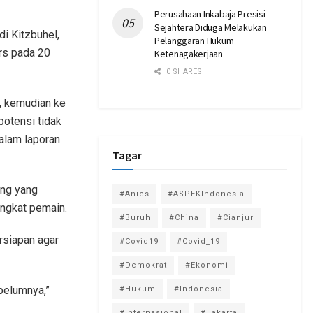
Perusahaan Inkabaja Presisi
Sejahtera Diduga Melakukan
i Kitzbuhel,
Pelanggaran Hukum
rs pada 20
Ketenagakerjaan
0 SHARES
k, kemudian ke
potensi tidak
dalam laporan
Tagar
ang yang
#Anies
#ASPEKIndonesia
ingkat pemain.
#Buruh
#China
#Cianjur
rsiapan agar
#Covid19
#Covid_19
#Demokrat
#Ekonomi
belumnya,”
#Hukum
#Indonesia
#Internasional
#Jakarta