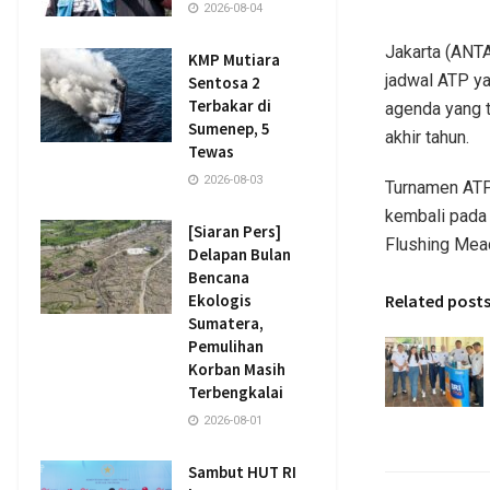
2026-08-04
Jakarta (ANT
KMP Mutiara
jadwal ATP ya
Sentosa 2
Terbakar di
agenda yang 
Sumenep, 5
akhir tahun.
Tewas
2026-08-03
Turnamen ATP,
kembali pada 
[Siaran Pers]
Flushing Me
Delapan Bulan
Bencana
Related post
Ekologis
Sumatera,
Pemulihan
Korban Masih
Terbengkalai
2026-08-01
Sambut HUT RI