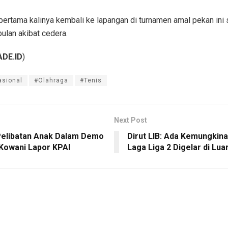
pertama kalinya kembali ke lapangan di turnamen amal pekan ini
bulan akibat cedera.
DE.ID
)
asional
#Olahraga
#Tenis
Next Post
elibatan Anak Dalam Demo
Dirut LIB: Ada Kemungkin
 Kowani Lapor KPAI
Laga Liga 2 Digelar di Lua