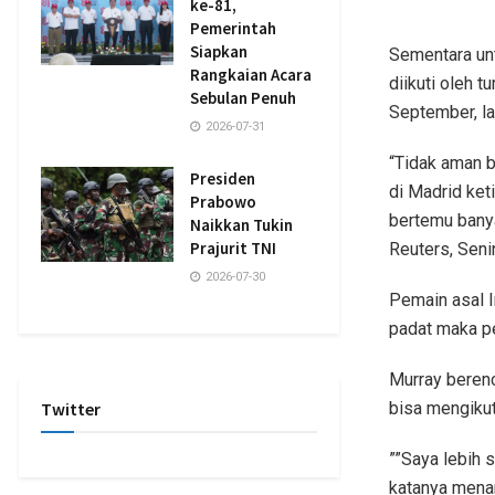
ke-81,
Pemerintah
Siapkan
Sementara unt
Rangkaian Acara
diikuti oleh
Sebulan Penuh
September, la
2026-07-31
“Tidak aman b
Presiden
di Madrid ket
Prabowo
bertemu banya
Naikkan Tukin
Prajurit TNI
Reuters, Seni
2026-07-30
Pemain asal I
padat maka pe
Murray beren
Twitter
bisa mengikut
””Saya lebih
katanya mena