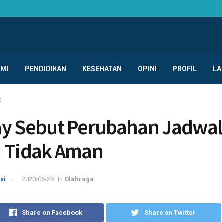
MI
PENDIDIKAN
KESEHATAN
OPINI
PROFIL
LA
a
y Sebut Perubahan Jadwal
 Tidak Aman
si
2020-06-29
in
Olahraga
Share on Facebook
Share on Twitter