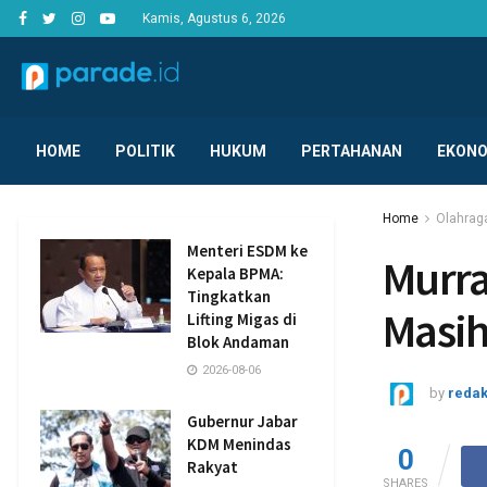
Kamis, Agustus 6, 2026
HOME
POLITIK
HUKUM
PERTAHANAN
EKONO
Home
Olahrag
Menteri ESDM ke
Murra
Kepala BPMA:
Tingkatkan
Masih
Lifting Migas di
Blok Andaman
2026-08-06
by
redak
Gubernur Jabar
KDM Menindas
0
Rakyat
SHARES