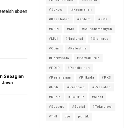
#Jokowi
#Keamanan
 setelah absen
#Kesehatan
#Kolom
#KPK
#KSPI
#MK
#Muhammadiyah
#MUI
#Nasional
#Olahraga
#Opini
#Palestina
#Pariwisata
#PartaiBuruh
#PDIP
#Pendidikan
an Sebagian
#Pertahanan
#Pilkada
#PKS
r Jawa
#Polri
#Prabowo
#Presiden
#Rusia
#RUUHIP
#Siber
#Sosbud
#Sosial
#Teknologi
#TNI
dpr
politik