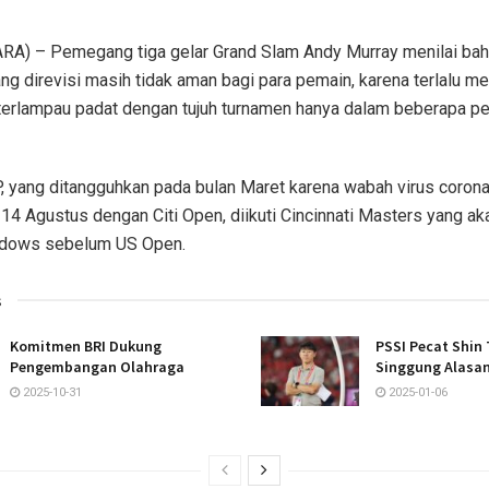
ARA) – Pemegang tiga gelar Grand Slam Andy Murray menilai ba
ng direvisi masih tidak aman bagi para pemain, karena terlalu 
terlampau padat dengan tujuh turnamen hanya dalam beberapa p
 yang ditangguhkan pada bulan Maret karena wabah virus corona,
14 Agustus dengan Citi Open, diikuti Cincinnati Masters yang ak
adows sebelum US Open.
s
Komitmen BRI Dukung
PSSI Pecat Shin
Pengembangan Olahraga
Singgung Alasa
2025-10-31
2025-01-06