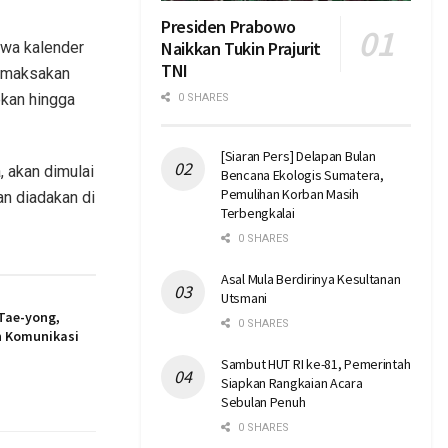
Presiden Prabowo
Naikkan Tukin Prajurit
hwa kalender
TNI
memaksakan
ekan hingga
0 SHARES
[Siaran Pers] Delapan Bulan
 akan dimulai
Bencana Ekologis Sumatera,
Pemulihan Korban Masih
an diadakan di
Terbengkalai
0 SHARES
Asal Mula Berdirinya Kesultanan
Utsmani
 Tae-yong,
0 SHARES
n Komunikasi
Sambut HUT RI ke-81, Pemerintah
Siapkan Rangkaian Acara
Sebulan Penuh
0 SHARES