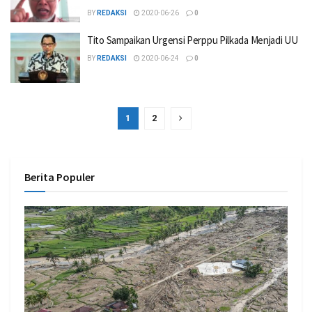
BY
REDAKSI
2020-06-26
0
Tito Sampaikan Urgensi Perppu Pilkada Menjadi UU
BY
REDAKSI
2020-06-24
0
1
2
Berita Populer