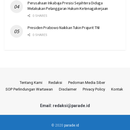
Perusahaan Inkabaja Presisi Sejahtera Diduga
Melakukan Pelanggaran Hukum Ketenagakerjaan
0 SHARES
Presiden Prabowo Naikkan Tukin Prajurit TNI
0 SHARES
Tentang Kami
Redaksi
Pedoman Media Siber
SOP Perlindungan Wartawan
Disclaimer
Privacy Policy
Kontak
Email: redaksi@parade.id
© 2020
parade.id