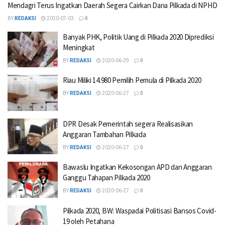
Mendagri Terus Ingatkan Daerah Segera Cairkan Dana Pilkada di NPHD
BY
REDAKSI
2020-07-03
0
Banyak PHK, Politik Uang di Pilkada 2020 Diprediksi
Meningkat
BY
REDAKSI
2020-06-29
0
Riau Miliki 14.980 Pemilih Pemula di Pilkada 2020
BY
REDAKSI
2020-06-27
0
DPR Desak Pemerintah segera Realisasikan
Anggaran Tambahan Pilkada
BY
REDAKSI
2020-06-27
0
Bawaslu Ingatkan Kekosongan APD dan Anggaran
Ganggu Tahapan Pilkada 2020
BY
REDAKSI
2020-06-27
0
Pilkada 2020, BW: Waspadai Politisasi Bansos Covid-
19 oleh Petahana