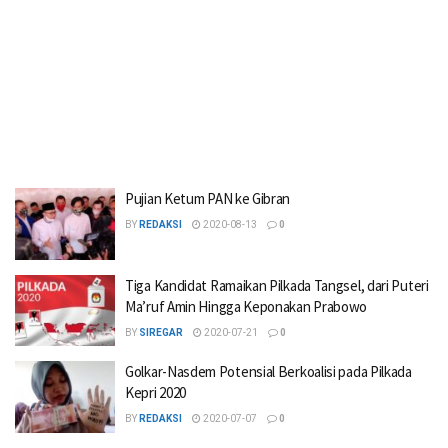
Pujian Ketum PAN ke Gibran
BY
REDAKSI
2020-08-13
0
Tiga Kandidat Ramaikan Pilkada Tangsel, dari Puteri
Ma’ruf Amin Hingga Keponakan Prabowo
BY
SIREGAR
2020-07-21
0
Golkar-Nasdem Potensial Berkoalisi pada Pilkada
Kepri 2020
BY
REDAKSI
2020-07-07
0