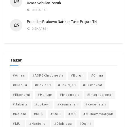
Acara Sebulan Penuh
0 SHARES
Presiden Prabowo Naikkan Tukin Prajurit TNI
0 SHARES
Tagar
#Anies
#ASPEKIndonesia
#Buruh
#China
#Cianjur
#Covid19
#Covid_19
#Demokrat
#Ekonomi
#Hukum
#Indonesia
#Internasional
#Jakarta
#Jokowi
#Keamanan
#Kesehatan
#Kolom
#KPK
#KSPI
#MK
#Muhammadiyah
#MUI
#Nasional
#Olahraga
#Opini