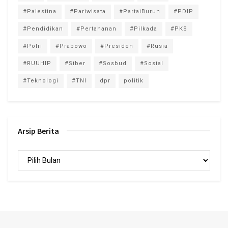
#Palestina
#Pariwisata
#PartaiBuruh
#PDIP
#Pendidikan
#Pertahanan
#Pilkada
#PKS
#Polri
#Prabowo
#Presiden
#Rusia
#RUUHIP
#Siber
#Sosbud
#Sosial
#Teknologi
#TNI
dpr
politik
Arsip Berita
Arsip
Berita